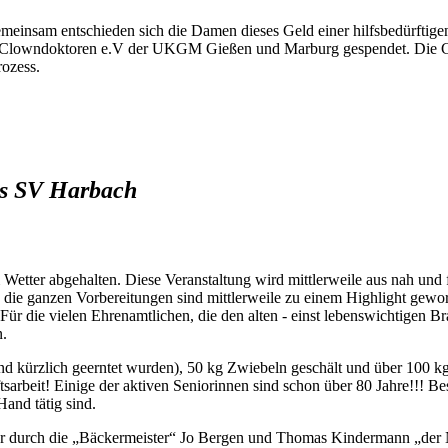
emeinsam entschieden sich die Damen dieses Geld einer hilfsbedürftige
e Clowndoktoren e.V der UKGM Gießen und Marburg gespendet. Die C
rozess.
es SV Harbach
tter abgehalten. Diese Veranstaltung wird mittlerweile aus nah und f
e ganzen Vorbereitungen sind mittlerweile zu einem Highlight geword
n. Für die vielen Ehrenamtlichen, die den alten - einst lebenswichtigen B
n.
und kürzlich geerntet wurden), 50 kg Zwiebeln geschält und über 100 k
rbeit! Einige der aktiven Seniorinnen sind schon über 80 Jahre!!! Bes
nd tätig sind.
ahr durch die „Bäckermeister“ Jo Bergen und Thomas Kindermann „der