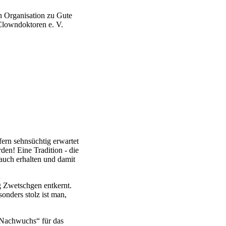
n Organisation zu Gute
lowndoktoren e. V.
ern sehnsüchtig erwartet
en! Eine Tradition - die
rauch erhalten und damit
g Zwetschgen entkernt.
onders stolz ist man,
 Nachwuchs“ für das