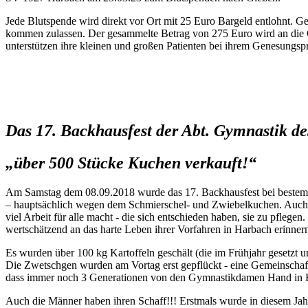
Jede Blutspende wird direkt vor Ort mit 25 Euro Bargeld entlohnt. G
kommen zulassen. Der gesammelte Betrag von 275 Euro wird an di
unterstützen ihre kleinen und großen Patienten bei ihrem Genesungsp
Das 17. Backhausfest der Abt. Gymnastik d
„über 500 Stücke Kuchen verkauft!“
Am Samstag dem 08.09.2018 wurde das 17. Backhausfest bei bestem We
– hauptsächlich wegen dem Schmierschel- und Zwiebelkuchen. Auch di
viel Arbeit für alle macht - die sich entschieden haben, sie zu pflege
wertschätzend an das harte Leben ihrer Vorfahren in Harbach erinner
Es wurden über 100 kg Kartoffeln geschält (die im Frühjahr gesetzt 
Die Zwetschgen wurden am Vortag erst gepflückt - eine Gemeinschaftsa
dass immer noch 3 Generationen von den Gymnastikdamen Hand in Ha
Auch die Männer haben ihren Schaff!!! Erstmals wurde in diesem J