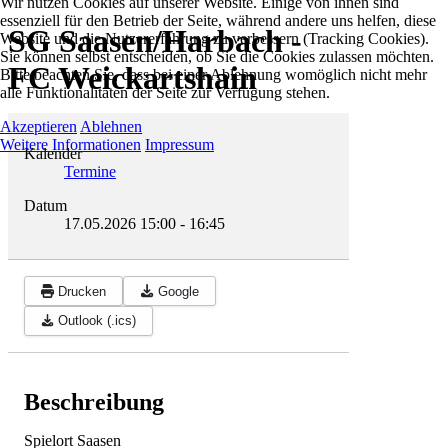
Wir nutzen Cookies auf unserer Website. Einige von ihnen sind
essenziell für den Betrieb der Seite, während andere uns helfen, diese
SG Saasen/Harbach -
Website und die Nutzererfahrung zu verbessern (Tracking Cookies).
Sie können selbst entscheiden, ob Sie die Cookies zulassen möchten.
FC Weickartshain
Bitte beachten Sie, dass bei einer Ablehnung womöglich nicht mehr
alle Funktionalitäten der Seite zur Verfügung stehen.
Akzeptieren
Ablehnen
Weitere Informationen
Impressum
Kalender
Termine
Datum
17.05.2026
15:00
-
16:45
Drucken
Google
Outlook (.ics)
Beschreibung
Spielort Saasen