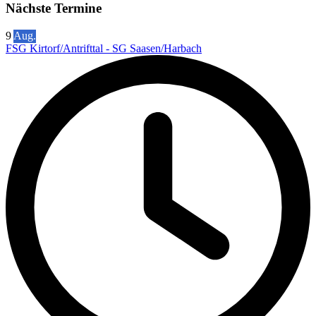
Nächste Termine
9
Aug.
FSG Kirtorf/Antrifttal - SG Saasen/Harbach